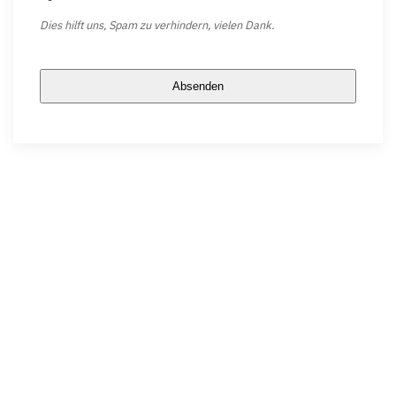
Dies hilft uns, Spam zu verhindern, vielen Dank.
Absenden
Dieses
Feld
sollte
nicht
ausgefüllt
werden